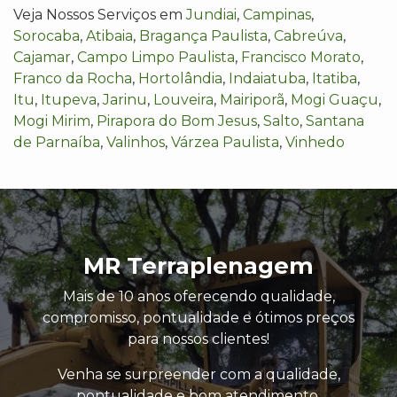
Veja Nossos Serviços em
Jundiai
,
Campinas
,
Sorocaba
,
Atibaia
,
Bragança Paulista
,
Cabreúva
,
Cajamar
,
Campo Limpo Paulista
,
Francisco Morato
,
Franco da Rocha
,
Hortolândia
,
Indaiatuba
,
Itatiba
,
Itu
,
Itupeva
,
Jarinu
,
Louveira
,
Mairiporã
,
Mogi Guaçu
,
Mogi Mirim
,
Pirapora do Bom Jesus
,
Salto
,
Santana
de Parnaíba
,
Valinhos
,
Várzea Paulista
,
Vinhedo
MR Terraplenagem
Mais de 10 anos oferecendo qualidade,
compromisso, pontualidade e ótimos preços
para nossos clientes!
Venha se surpreender com a qualidade,
pontualidade e bom atendimento.