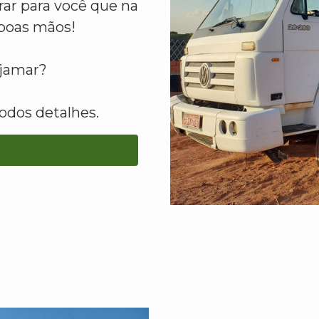
ar para você que na
boas mãos!
ajamar?
odos detalhes.