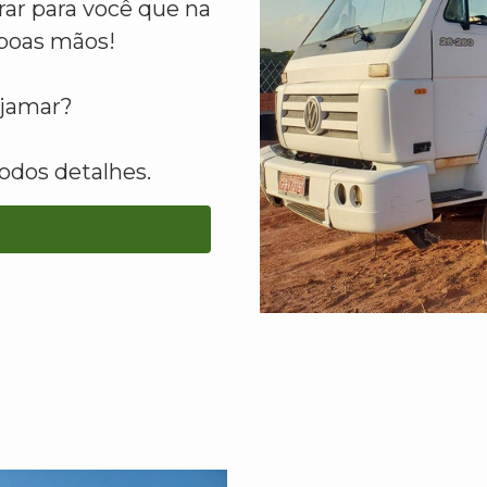
ar para você que na
boas mãos!
ajamar?
odos detalhes.