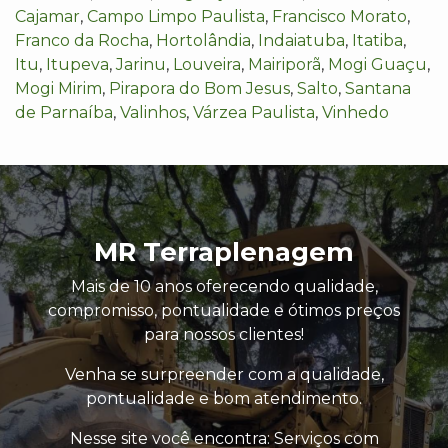
Cajamar
,
Campo Limpo Paulista
,
Francisco Morato
,
Franco da Rocha
,
Hortolândia
,
Indaiatuba
,
Itatiba
,
Itu
,
Itupeva
,
Jarinu
,
Louveira
,
Mairiporã
,
Mogi Guaçu
,
Mogi Mirim
,
Pirapora do Bom Jesus
,
Salto
,
Santana
de Parnaíba
,
Valinhos
,
Várzea Paulista
,
Vinhedo
MR Terraplenagem
Mais de 10 anos oferecendo qualidade,
compromisso, pontualidade e ótimos preços
para nossos clientes!
Venha se surpreender com a qualidade,
pontualidade e bom atendimento.
Nesse site você encontra: Serviços com