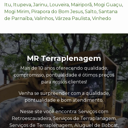
Itu
,
Itupeva
,
Jarinu
,
Louveira
,
Mairiporã
,
Mogi Guaçu
,
Mogi Mirim
,
Pirapora do Bom Jesus
,
Salto
,
Santana
de Parnaíba
,
Valinhos
,
Várzea Paulista
,
Vinhedo
MR Terraplenagem
Mais de 10 anos oferecendo qualidade,
compromisso, pontualidade e ótimos preços
para nossos clientes!
Venha se surpreender com a qualidade,
pontualidade e bom atendimento.
Nesse site você encontra: Serviços com
Retroescavadeira, Serviços de Terraplanagem,
Serviços de Terraplenagem, Aluguel de Bobcat,