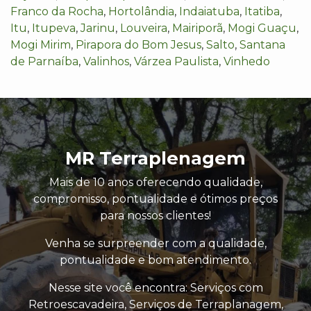
Franco da Rocha
,
Hortolândia
,
Indaiatuba
,
Itatiba
,
Itu
,
Itupeva
,
Jarinu
,
Louveira
,
Mairiporã
,
Mogi Guaçu
,
Mogi Mirim
,
Pirapora do Bom Jesus
,
Salto
,
Santana
de Parnaíba
,
Valinhos
,
Várzea Paulista
,
Vinhedo
MR Terraplenagem
Mais de 10 anos oferecendo qualidade,
compromisso, pontualidade e ótimos preços
para nossos clientes!
Venha se surpreender com a qualidade,
pontualidade e bom atendimento.
Nesse site você encontra: Serviços com
Retroescavadeira, Serviços de Terraplanagem,