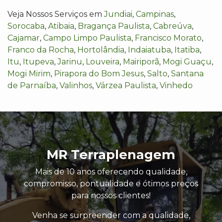
Veja Nossos Serviços em
Jundiai
,
Campinas
,
Sorocaba
,
Atibaia
,
Bragança Paulista
,
Cabreúva
,
Cajamar
,
Campo Limpo Paulista
,
Francisco Morato
,
Franco da Rocha
,
Hortolândia
,
Indaiatuba
,
Itatiba
,
Itu
,
Itupeva
,
Jarinu
,
Louveira
,
Mairiporã
,
Mogi Guaçu
,
Mogi Mirim
,
Pirapora do Bom Jesus
,
Salto
,
Santana
de Parnaíba
,
Valinhos
,
Várzea Paulista
,
Vinhedo
MR Terraplenagem
Mais de 10 anos oferecendo qualidade,
compromisso, pontualidade e ótimos preços
para nossos clientes!
Venha se surpreender com a qualidade,