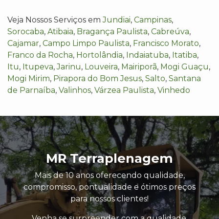
Veja Nossos Serviços em
Jundiai
,
Campinas
,
Sorocaba
,
Atibaia
,
Bragança Paulista
,
Cabreúva
,
Cajamar
,
Campo Limpo Paulista
,
Francisco Morato
,
Franco da Rocha
,
Hortolândia
,
Indaiatuba
,
Itatiba
,
Itu
,
Itupeva
,
Jarinu
,
Louveira
,
Mairiporã
,
Mogi Guaçu
,
Mogi Mirim
,
Pirapora do Bom Jesus
,
Salto
,
Santana
de Parnaíba
,
Valinhos
,
Várzea Paulista
,
Vinhedo
MR Terraplenagem
Mais de 10 anos oferecendo qualidade,
compromisso, pontualidade e ótimos preços
para nossos clientes!
Venha se surpreender com a qualidade,