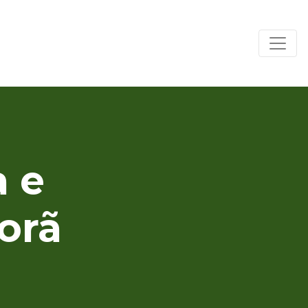
a e
orã