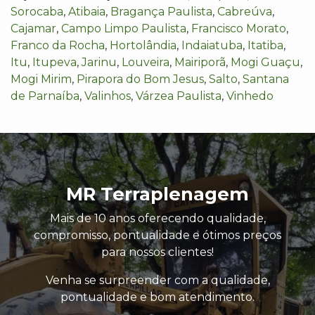
Sorocaba
,
Atibaia
,
Bragança Paulista
,
Cabreúva
,
Cajamar
,
Campo Limpo Paulista
,
Francisco Morato
,
Franco da Rocha
,
Hortolândia
,
Indaiatuba
,
Itatiba
,
Itu
,
Itupeva
,
Jarinu
,
Louveira
,
Mairiporã
,
Mogi Guaçu
,
Mogi Mirim
,
Pirapora do Bom Jesus
,
Salto
,
Santana
de Parnaíba
,
Valinhos
,
Várzea Paulista
,
Vinhedo
MR Terraplenagem
Mais de 10 anos oferecendo qualidade,
compromisso, pontualidade e ótimos preços
para nossos clientes!
Venha se surpreender com a qualidade,
pontualidade e bom atendimento.