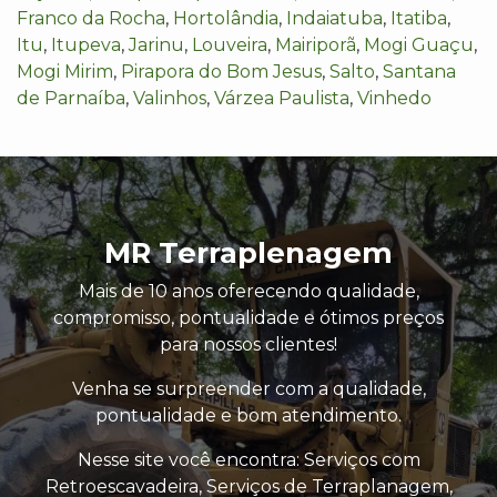
Franco da Rocha
,
Hortolândia
,
Indaiatuba
,
Itatiba
,
Itu
,
Itupeva
,
Jarinu
,
Louveira
,
Mairiporã
,
Mogi Guaçu
,
Mogi Mirim
,
Pirapora do Bom Jesus
,
Salto
,
Santana
de Parnaíba
,
Valinhos
,
Várzea Paulista
,
Vinhedo
MR Terraplenagem
Mais de 10 anos oferecendo qualidade,
compromisso, pontualidade e ótimos preços
para nossos clientes!
Venha se surpreender com a qualidade,
pontualidade e bom atendimento.
Nesse site você encontra: Serviços com
Retroescavadeira, Serviços de Terraplanagem,