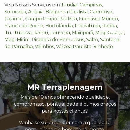
Veja Nossos Serviços em
Jundiai
,
Campinas
,
Sorocaba
,
Atibaia
,
Bragança Paulista
,
Cabreúva
,
Cajamar
,
Campo Limpo Paulista
,
Francisco Morato
,
Franco da Rocha
,
Hortolândia
,
Indaiatuba
,
Itatiba
,
Itu
,
Itupeva
,
Jarinu
,
Louveira
,
Mairiporã
,
Mogi Guaçu
,
Mogi Mirim
,
Pirapora do Bom Jesus
,
Salto
,
Santana
de Parnaíba
,
Valinhos
,
Várzea Paulista
,
Vinhedo
MR Terraplenagem
Mais de 10 anos oferecendo qualidade,
compromisso, pontualidade e ótimos preços
para nossos clientes!
Venha se surpreender com a qualidade,
pontualidade e bom atendimento.