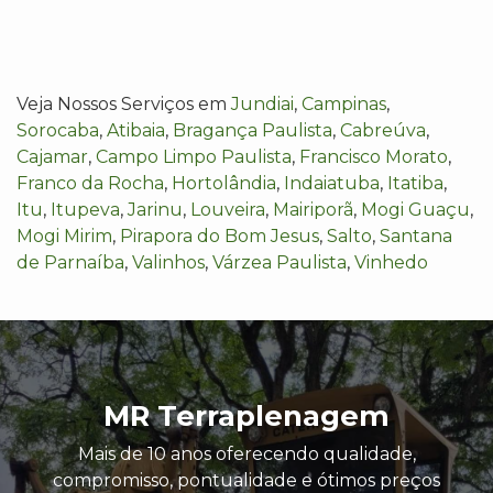
Veja Nossos Serviços em
Jundiai
,
Campinas
,
Sorocaba
,
Atibaia
,
Bragança Paulista
,
Cabreúva
,
Cajamar
,
Campo Limpo Paulista
,
Francisco Morato
,
Franco da Rocha
,
Hortolândia
,
Indaiatuba
,
Itatiba
,
Itu
,
Itupeva
,
Jarinu
,
Louveira
,
Mairiporã
,
Mogi Guaçu
,
Mogi Mirim
,
Pirapora do Bom Jesus
,
Salto
,
Santana
de Parnaíba
,
Valinhos
,
Várzea Paulista
,
Vinhedo
MR Terraplenagem
Mais de 10 anos oferecendo qualidade,
compromisso, pontualidade e ótimos preços