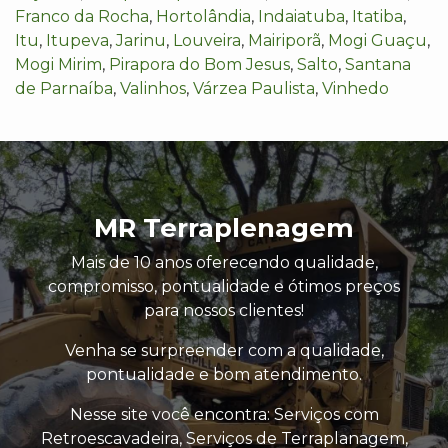
Franco da Rocha
,
Hortolândia
,
Indaiatuba
,
Itatiba
,
Itu
,
Itupeva
,
Jarinu
,
Louveira
,
Mairiporã
,
Mogi Guaçu
,
Mogi Mirim
,
Pirapora do Bom Jesus
,
Salto
,
Santana
de Parnaíba
,
Valinhos
,
Várzea Paulista
,
Vinhedo
MR Terraplenagem
Mais de 10 anos oferecendo qualidade,
compromisso, pontualidade e ótimos preços
para nossos clientes!
Venha se surpreender com a qualidade,
pontualidade e bom atendimento.
Nesse site você encontra: Serviços com
Retroescavadeira, Serviços de Terraplanagem,