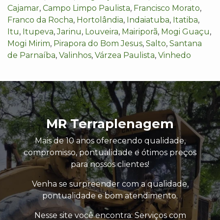
Cajamar
,
Campo Limpo Paulista
,
Francisco Morato
,
Franco da Rocha
,
Hortolândia
,
Indaiatuba
,
Itatiba
,
Itu
,
Itupeva
,
Jarinu
,
Louveira
,
Mairiporã
,
Mogi Guaçu
,
Mogi Mirim
,
Pirapora do Bom Jesus
,
Salto
,
Santana
de Parnaíba
,
Valinhos
,
Várzea Paulista
,
Vinhedo
MR Terraplenagem
Mais de 10 anos oferecendo qualidade,
compromisso, pontualidade e ótimos preços
para nossos clientes!
Venha se surpreender com a qualidade,
pontualidade e bom atendimento.
Nesse site você encontra: Serviços com