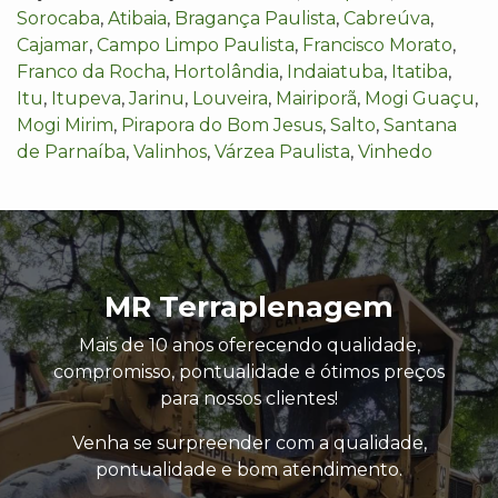
Sorocaba
,
Atibaia
,
Bragança Paulista
,
Cabreúva
,
Cajamar
,
Campo Limpo Paulista
,
Francisco Morato
,
Franco da Rocha
,
Hortolândia
,
Indaiatuba
,
Itatiba
,
Itu
,
Itupeva
,
Jarinu
,
Louveira
,
Mairiporã
,
Mogi Guaçu
,
Mogi Mirim
,
Pirapora do Bom Jesus
,
Salto
,
Santana
de Parnaíba
,
Valinhos
,
Várzea Paulista
,
Vinhedo
MR Terraplenagem
Mais de 10 anos oferecendo qualidade,
compromisso, pontualidade e ótimos preços
para nossos clientes!
Venha se surpreender com a qualidade,
pontualidade e bom atendimento.