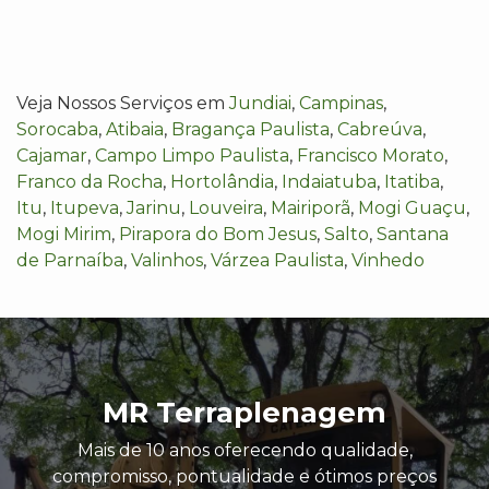
Veja Nossos Serviços em
Jundiai
,
Campinas
,
Sorocaba
,
Atibaia
,
Bragança Paulista
,
Cabreúva
,
Cajamar
,
Campo Limpo Paulista
,
Francisco Morato
,
Franco da Rocha
,
Hortolândia
,
Indaiatuba
,
Itatiba
,
Itu
,
Itupeva
,
Jarinu
,
Louveira
,
Mairiporã
,
Mogi Guaçu
,
Mogi Mirim
,
Pirapora do Bom Jesus
,
Salto
,
Santana
de Parnaíba
,
Valinhos
,
Várzea Paulista
,
Vinhedo
MR Terraplenagem
Mais de 10 anos oferecendo qualidade,
compromisso, pontualidade e ótimos preços