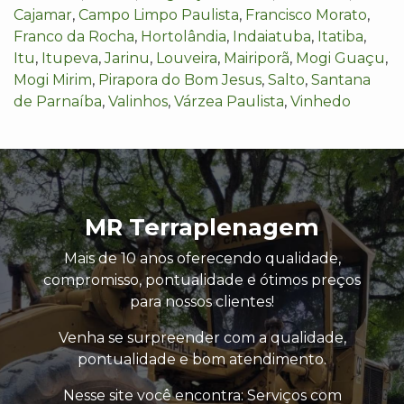
Cajamar
,
Campo Limpo Paulista
,
Francisco Morato
,
Franco da Rocha
,
Hortolândia
,
Indaiatuba
,
Itatiba
,
Itu
,
Itupeva
,
Jarinu
,
Louveira
,
Mairiporã
,
Mogi Guaçu
,
Mogi Mirim
,
Pirapora do Bom Jesus
,
Salto
,
Santana
de Parnaíba
,
Valinhos
,
Várzea Paulista
,
Vinhedo
MR Terraplenagem
Mais de 10 anos oferecendo qualidade,
compromisso, pontualidade e ótimos preços
para nossos clientes!
Venha se surpreender com a qualidade,
pontualidade e bom atendimento.
Nesse site você encontra: Serviços com