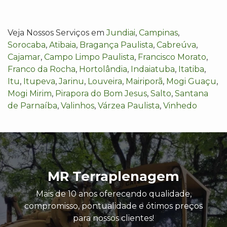
Veja Nossos Serviços em
Jundiai
,
Campinas
,
Sorocaba
,
Atibaia
,
Bragança Paulista
,
Cabreúva
,
Cajamar
,
Campo Limpo Paulista
,
Francisco Morato
,
Franco da Rocha
,
Hortolândia
,
Indaiatuba
,
Itatiba
,
Itu
,
Itupeva
,
Jarinu
,
Louveira
,
Mairiporã
,
Mogi Guaçu
,
Mogi Mirim
,
Pirapora do Bom Jesus
,
Salto
,
Santana
de Parnaíba
,
Valinhos
,
Várzea Paulista
,
Vinhedo
MR Terraplenagem
Mais de 10 anos oferecendo qualidade,
compromisso, pontualidade e ótimos preços
para nossos clientes!