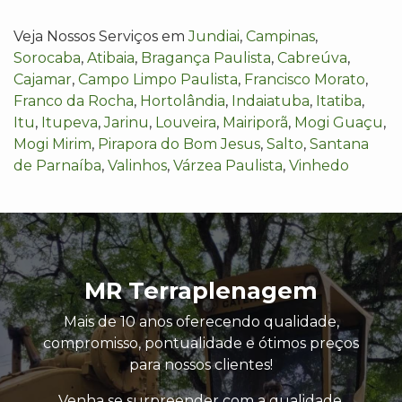
Veja Nossos Serviços em
Jundiai
,
Campinas
,
Sorocaba
,
Atibaia
,
Bragança Paulista
,
Cabreúva
,
Cajamar
,
Campo Limpo Paulista
,
Francisco Morato
,
Franco da Rocha
,
Hortolândia
,
Indaiatuba
,
Itatiba
,
Itu
,
Itupeva
,
Jarinu
,
Louveira
,
Mairiporã
,
Mogi Guaçu
,
Mogi Mirim
,
Pirapora do Bom Jesus
,
Salto
,
Santana
de Parnaíba
,
Valinhos
,
Várzea Paulista
,
Vinhedo
MR Terraplenagem
Mais de 10 anos oferecendo qualidade,
compromisso, pontualidade e ótimos preços
para nossos clientes!
Venha se surpreender com a qualidade,