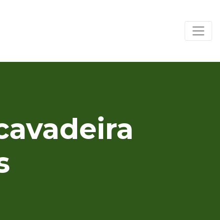
cavadeira
s