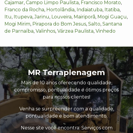
Cajamar
,
Campo Limpo Paulista
,
Francisco Morato
,
Franco da Rocha
,
Hortolândia
,
Indaiatuba
,
Itatiba
,
Itu
,
Itupeva
,
Jarinu
,
Louveira
,
Mairiporã
,
Mogi Guaçu
,
Mogi Mirim
,
Pirapora do Bom Jesus
,
Salto
,
Santana
de Parnaíba
,
Valinhos
,
Várzea Paulista
,
Vinhedo
MR Terraplenagem
Mais de 10 anos oferecendo qualidade,
compromisso, pontualidade e ótimos preços
para nossos clientes!
Venha se surpreender com a qualidade,
pontualidade e bom atendimento.
Nesse site você encontra: Serviços com