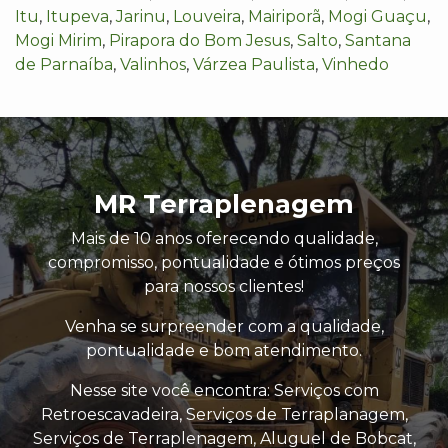
Itu
,
Itupeva
,
Jarinu
,
Louveira
,
Mairiporã
,
Mogi Guaçu
,
Mogi Mirim
,
Pirapora do Bom Jesus
,
Salto
,
Santana
de Parnaíba
,
Valinhos
,
Várzea Paulista
,
Vinhedo
MR Terraplenagem
Mais de 10 anos oferecendo qualidade,
compromisso, pontualidade e ótimos preços
para nossos clientes!
Venha se surpreender com a qualidade,
pontualidade e bom atendimento.
Nesse site você encontra: Serviços com
Retroescavadeira, Serviços de Terraplanagem,
Serviços de Terraplenagem, Aluguel de Bobcat,