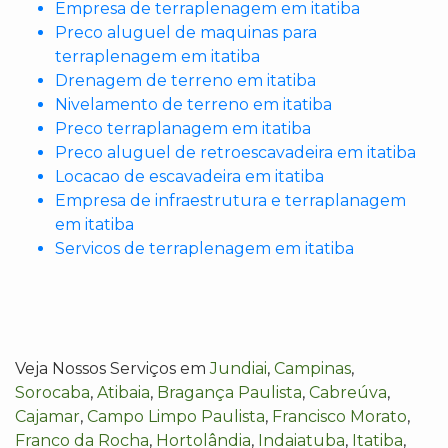
Empresa de terraplenagem em itatiba
Preco aluguel de maquinas para
terraplenagem em itatiba
Drenagem de terreno em itatiba
Nivelamento de terreno em itatiba
Preco terraplanagem em itatiba
Preco aluguel de retroescavadeira em itatiba
Locacao de escavadeira em itatiba
Empresa de infraestrutura e terraplanagem
em itatiba
Servicos de terraplenagem em itatiba
Veja Nossos Serviços em
Jundiai
,
Campinas
,
Sorocaba
,
Atibaia
,
Bragança Paulista
,
Cabreúva
,
Cajamar
,
Campo Limpo Paulista
,
Francisco Morato
,
Franco da Rocha
,
Hortolândia
,
Indaiatuba
,
Itatiba
,