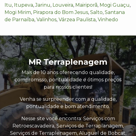
Itu
,
Itupeva
,
Jarinu
,
Louveira
,
Mairiporã
,
Mogi Guaçu
,
Mogi Mirim
,
Pirapora do Bom Jesus
,
Salto
,
Santana
de Parnaíba
,
Valinhos
,
Várzea Paulista
,
Vinhedo
MR Terraplenagem
Mais de 10 anos oferecendo qualidade,
compromisso, pontualidade e ótimos preços
para nossos clientes!
Venha se surpreender com a qualidade,
pontualidade e bom atendimento.
Nesse site você encontra: Serviços com
Retroescavadeira, Serviços de Terraplanagem,
Serviços de Terraplenagem, Aluguel de Bobcat,