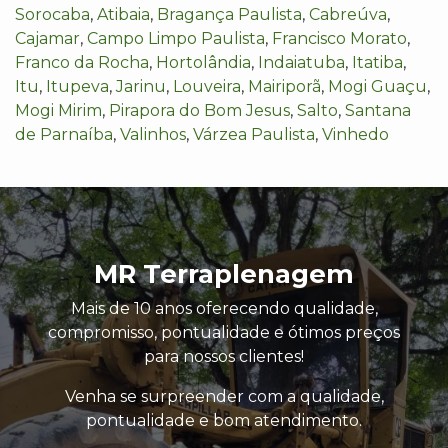
Sorocaba
,
Atibaia
,
Bragança Paulista
,
Cabreúva
,
Cajamar
,
Campo Limpo Paulista
,
Francisco Morato
,
Franco da Rocha
,
Hortolândia
,
Indaiatuba
,
Itatiba
,
Itu
,
Itupeva
,
Jarinu
,
Louveira
,
Mairiporã
,
Mogi Guaçu
,
Mogi Mirim
,
Pirapora do Bom Jesus
,
Salto
,
Santana
de Parnaíba
,
Valinhos
,
Várzea Paulista
,
Vinhedo
MR Terraplenagem
Mais de 10 anos oferecendo qualidade,
compromisso, pontualidade e ótimos preços
para nossos clientes!
Venha se surpreender com a qualidade,
pontualidade e bom atendimento.