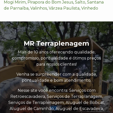
Mogi Mirim
,
Pirapora do Bom Jesus
,
Salto
,
Santana
de Parnaíba
,
Valinhos
,
Várzea Paulista
,
Vinhedo
MR Terraplenagem
Mais de 10 anos oferecendo qualidade,
compromisso, pontualidade e ótimos preços
para nossos clientes!
Venha se surpreender com a qualidade,
pontualidade e bom atendimento.
Nesse site você encontra: Serviços com
Retroescavadeira, Serviços de Terraplanagem,
Serviços de Terraplenagem, Aluguel de Bobcat,
Aluguel de Caminhão, Aluguel de Escavadeira,