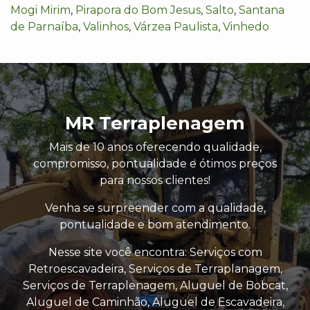
Mogi Mirim
,
Pirapora do Bom Jesus
,
Salto
,
Santana
de Parnaíba
,
Valinhos
,
Várzea Paulista
,
Vinhedo
MR Terraplenagem
Mais de 10 anos oferecendo qualidade,
compromisso, pontualidade e ótimos preços
para nossos clientes!
Venha se surpreender com a qualidade,
pontualidade e bom atendimento.
Nesse site você encontra: Serviços com
Retroescavadeira, Serviços de Terraplanagem,
Serviços de Terraplenagem, Aluguel de Bobcat,
Aluguel de Caminhão, Aluguel de Escavadeira,