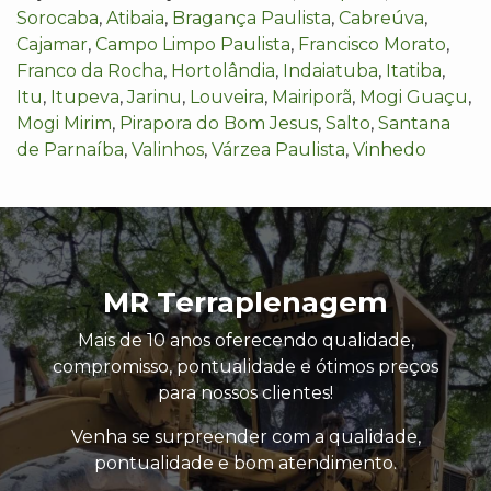
Sorocaba
,
Atibaia
,
Bragança Paulista
,
Cabreúva
,
Cajamar
,
Campo Limpo Paulista
,
Francisco Morato
,
Franco da Rocha
,
Hortolândia
,
Indaiatuba
,
Itatiba
,
Itu
,
Itupeva
,
Jarinu
,
Louveira
,
Mairiporã
,
Mogi Guaçu
,
Mogi Mirim
,
Pirapora do Bom Jesus
,
Salto
,
Santana
de Parnaíba
,
Valinhos
,
Várzea Paulista
,
Vinhedo
MR Terraplenagem
Mais de 10 anos oferecendo qualidade,
compromisso, pontualidade e ótimos preços
para nossos clientes!
Venha se surpreender com a qualidade,
pontualidade e bom atendimento.