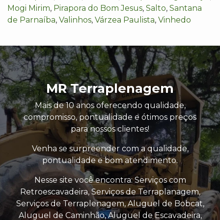
Mogi Mirim
,
Pirapora do Bom Jesus
,
Salto
,
Santana
de Parnaíba
,
Valinhos
,
Várzea Paulista
,
Vinhedo
MR Terraplenagem
Mais de 10 anos oferecendo qualidade,
compromisso, pontualidade e ótimos preços
para nossos clientes!
Venha se surpreender com a qualidade,
pontualidade e bom atendimento.
Nesse site você encontra: Serviços com
Retroescavadeira, Serviços de Terraplanagem,
Serviços de Terraplenagem, Aluguel de Bobcat,
Aluguel de Caminhão, Aluguel de Escavadeira,