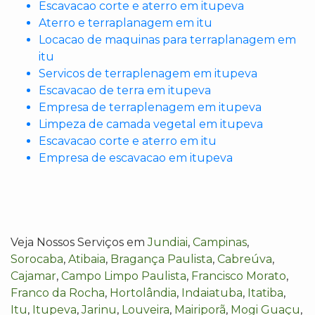
Escavacao corte e aterro em itupeva
Aterro e terraplanagem em itu
Locacao de maquinas para terraplanagem em
itu
Servicos de terraplenagem em itupeva
Escavacao de terra em itupeva
Empresa de terraplenagem em itupeva
Limpeza de camada vegetal em itupeva
Escavacao corte e aterro em itu
Empresa de escavacao em itupeva
Veja Nossos Serviços em
Jundiai
,
Campinas
,
Sorocaba
,
Atibaia
,
Bragança Paulista
,
Cabreúva
,
Cajamar
,
Campo Limpo Paulista
,
Francisco Morato
,
Franco da Rocha
,
Hortolândia
,
Indaiatuba
,
Itatiba
,
Itu
,
Itupeva
,
Jarinu
,
Louveira
,
Mairiporã
,
Mogi Guaçu
,