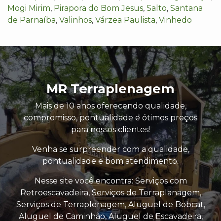
Mogi Mirim
,
Pirapora do Bom Jesus
,
Salto
,
Santana
de Parnaíba
,
Valinhos
,
Várzea Paulista
,
Vinhedo
MR Terraplenagem
Mais de 10 anos oferecendo qualidade,
compromisso, pontualidade e ótimos preços
para nossos clientes!
Venha se surpreender com a qualidade,
pontualidade e bom atendimento.
Nesse site você encontra: Serviços com
Retroescavadeira, Serviços de Terraplanagem,
Serviços de Terraplenagem, Aluguel de Bobcat,
Aluguel de Caminhão, Aluguel de Escavadeira,