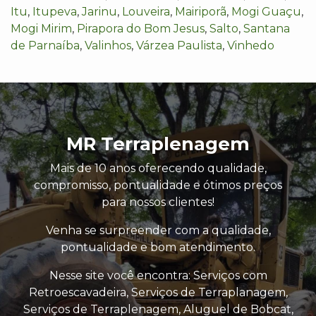
Itu
,
Itupeva
,
Jarinu
,
Louveira
,
Mairiporã
,
Mogi Guaçu
,
Mogi Mirim
,
Pirapora do Bom Jesus
,
Salto
,
Santana
de Parnaíba
,
Valinhos
,
Várzea Paulista
,
Vinhedo
MR Terraplenagem
Mais de 10 anos oferecendo qualidade,
compromisso, pontualidade e ótimos preços
para nossos clientes!
Venha se surpreender com a qualidade,
pontualidade e bom atendimento.
Nesse site você encontra: Serviços com
Retroescavadeira, Serviços de Terraplanagem,
Serviços de Terraplenagem, Aluguel de Bobcat,