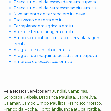
Preco aluguel de escavadeira em itupeva
Preco aluguel de retroescavadeira em itu
Nivelamento de terreno em itupeva
Escavacao de terra em itu
Terraplanagem agricola em itu
Aterro e terraplanagem em itu
Empresa de infraestrutura e terraplanagem
em itu
Aluguel de caminhao em itu
Aluguel de maquinas pesadas em itupeva
Empresa de escavacao em itu
Veja Nossos Serviços em
Jundiai
,
Campinas
,
Sorocaba
,
Atibaia
,
Bragança Paulista
,
Cabreúva
,
Cajamar
,
Campo Limpo Paulista
,
Francisco Morato
,
Franco da Rocha
,
Hortolândia
,
Indaiatuba
,
Itatiba
,