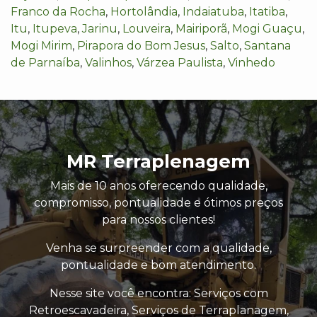
Franco da Rocha
,
Hortolândia
,
Indaiatuba
,
Itatiba
,
Itu
,
Itupeva
,
Jarinu
,
Louveira
,
Mairiporã
,
Mogi Guaçu
,
Mogi Mirim
,
Pirapora do Bom Jesus
,
Salto
,
Santana
de Parnaíba
,
Valinhos
,
Várzea Paulista
,
Vinhedo
MR Terraplenagem
Mais de 10 anos oferecendo qualidade,
compromisso, pontualidade e ótimos preços
para nossos clientes!
Venha se surpreender com a qualidade,
pontualidade e bom atendimento.
Nesse site você encontra: Serviços com
Retroescavadeira, Serviços de Terraplanagem,