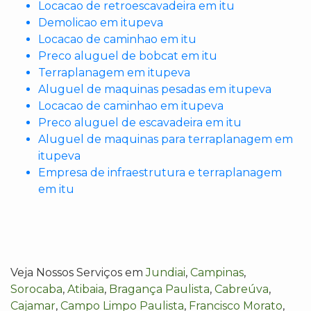
Locacao de retroescavadeira em itu
Demolicao em itupeva
Locacao de caminhao em itu
Preco aluguel de bobcat em itu
Terraplanagem em itupeva
Aluguel de maquinas pesadas em itupeva
Locacao de caminhao em itupeva
Preco aluguel de escavadeira em itu
Aluguel de maquinas para terraplanagem em
itupeva
Empresa de infraestrutura e terraplanagem
em itu
Veja Nossos Serviços em
Jundiai
,
Campinas
,
Sorocaba
,
Atibaia
,
Bragança Paulista
,
Cabreúva
,
Cajamar
,
Campo Limpo Paulista
,
Francisco Morato
,