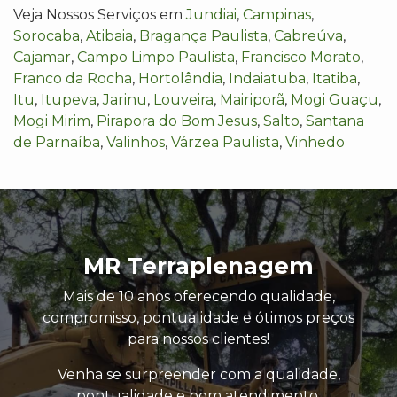
Veja Nossos Serviços em
Jundiai
,
Campinas
,
Sorocaba
,
Atibaia
,
Bragança Paulista
,
Cabreúva
,
Cajamar
,
Campo Limpo Paulista
,
Francisco Morato
,
Franco da Rocha
,
Hortolândia
,
Indaiatuba
,
Itatiba
,
Itu
,
Itupeva
,
Jarinu
,
Louveira
,
Mairiporã
,
Mogi Guaçu
,
Mogi Mirim
,
Pirapora do Bom Jesus
,
Salto
,
Santana
de Parnaíba
,
Valinhos
,
Várzea Paulista
,
Vinhedo
MR Terraplenagem
Mais de 10 anos oferecendo qualidade,
compromisso, pontualidade e ótimos preços
para nossos clientes!
Venha se surpreender com a qualidade,
pontualidade e bom atendimento.