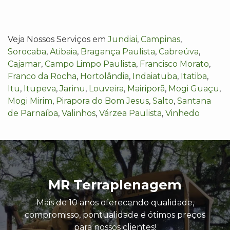
Veja Nossos Serviços em
Jundiai
,
Campinas
,
Sorocaba
,
Atibaia
,
Bragança Paulista
,
Cabreúva
,
Cajamar
,
Campo Limpo Paulista
,
Francisco Morato
,
Franco da Rocha
,
Hortolândia
,
Indaiatuba
,
Itatiba
,
Itu
,
Itupeva
,
Jarinu
,
Louveira
,
Mairiporã
,
Mogi Guaçu
,
Mogi Mirim
,
Pirapora do Bom Jesus
,
Salto
,
Santana
de Parnaíba
,
Valinhos
,
Várzea Paulista
,
Vinhedo
MR Terraplenagem
Mais de 10 anos oferecendo qualidade,
compromisso, pontualidade e ótimos preços
para nossos clientes!