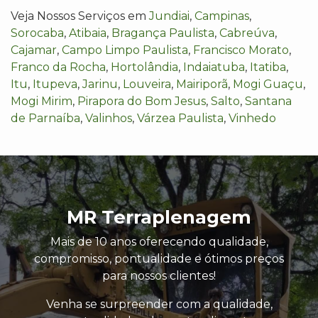
Veja Nossos Serviços em
Jundiai
,
Campinas
,
Sorocaba
,
Atibaia
,
Bragança Paulista
,
Cabreúva
,
Cajamar
,
Campo Limpo Paulista
,
Francisco Morato
,
Franco da Rocha
,
Hortolândia
,
Indaiatuba
,
Itatiba
,
Itu
,
Itupeva
,
Jarinu
,
Louveira
,
Mairiporã
,
Mogi Guaçu
,
Mogi Mirim
,
Pirapora do Bom Jesus
,
Salto
,
Santana
de Parnaíba
,
Valinhos
,
Várzea Paulista
,
Vinhedo
MR Terraplenagem
Mais de 10 anos oferecendo qualidade,
compromisso, pontualidade e ótimos preços
para nossos clientes!
Venha se surpreender com a qualidade,