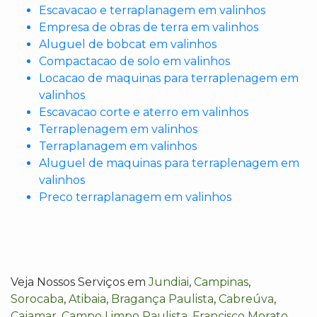
Escavacao e terraplanagem em valinhos
Empresa de obras de terra em valinhos
Aluguel de bobcat em valinhos
Compactacao de solo em valinhos
Locacao de maquinas para terraplenagem em
valinhos
Escavacao corte e aterro em valinhos
Terraplenagem em valinhos
Terraplanagem em valinhos
Aluguel de maquinas para terraplenagem em
valinhos
Preco terraplanagem em valinhos
Veja Nossos Serviços em
Jundiai
,
Campinas
,
Sorocaba
,
Atibaia
,
Bragança Paulista
,
Cabreúva
,
Cajamar
,
Campo Limpo Paulista
,
Francisco Morato
,