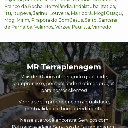
Franco da Rocha
,
Hortolândia
,
Indaiatuba
,
Itatiba
,
Itu
,
Itupeva
,
Jarinu
,
Louveira
,
Mairiporã
,
Mogi Guaçu
,
Mogi Mirim
,
Pirapora do Bom Jesus
,
Salto
,
Santana
de Parnaíba
,
Valinhos
,
Várzea Paulista
,
Vinhedo
MR Terraplenagem
Mais de 10 anos oferecendo qualidade,
compromisso, pontualidade e ótimos preços
para nossos clientes!
Venha se surpreender com a qualidade,
pontualidade e bom atendimento.
Nesse site você encontra: Serviços com
Retroescavadeira, Serviços de Terraplanagem,