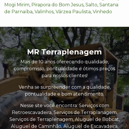
Mogi Mirim
,
Pirapora do Bom Jesus
,
Salto
,
Santana
de Parnaíba
,
Valinhos
,
Várzea Paulista
,
Vinhedo
MR Terraplenagem
Mais de 10 anos oferecendo qualidade,
compromisso, pontualidade e ótimos preços
para nossos clientes!
Venha se surpreender com a qualidade,
pontualidade e bom atendimento.
Nesse site você encontra: Serviços com
Retroescavadeira, Serviços de Terraplanagem,
Serviços de Terraplenagem, Aluguel de Bobcat,
Aluguel de Caminhão, Aluguel de Escavadeira,