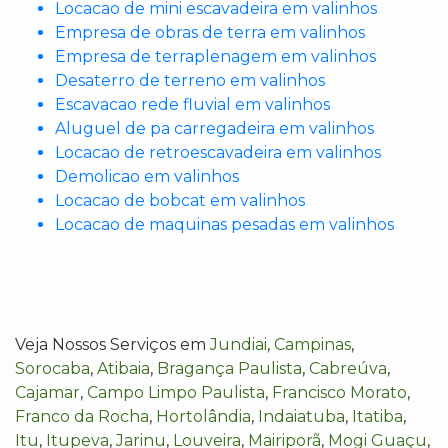
Locacao de mini escavadeira em valinhos
Empresa de obras de terra em valinhos
Empresa de terraplenagem em valinhos
Desaterro de terreno em valinhos
Escavacao rede fluvial em valinhos
Aluguel de pa carregadeira em valinhos
Locacao de retroescavadeira em valinhos
Demolicao em valinhos
Locacao de bobcat em valinhos
Locacao de maquinas pesadas em valinhos
Veja Nossos Serviços em
Jundiai
,
Campinas
,
Sorocaba
,
Atibaia
,
Bragança Paulista
,
Cabreúva
,
Cajamar
,
Campo Limpo Paulista
,
Francisco Morato
,
Franco da Rocha
,
Hortolândia
,
Indaiatuba
,
Itatiba
,
Itu
,
Itupeva
,
Jarinu
,
Louveira
,
Mairiporã
,
Mogi Guaçu
,