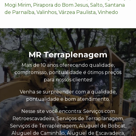
Mogi Mirim
,
Pirapora do Bom Jesus
,
Salto
,
Santana
de Parnaíba
,
Valinhos
,
Várzea Paulista
,
Vinhedo
MR Terraplenagem
Mais de 10 anos oferecendo qualidade,
compromisso, pontualidade e ótimos preços
para nossos clientes!
Venha se surpreender com a qualidade,
pontualidade e bom atendimento.
Nesse site você encontra: Serviços com
Retroescavadeira, Serviços de Terraplanagem,
Serviços de Terraplenagem, Aluguel de Bobcat,
Aluguel de Caminhão, Aluguel de Escavadeira,