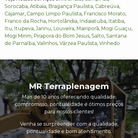
Sorocaba
,
Atibaia
,
Bragança Paulista
,
Cabreúva
,
Cajamar
,
Campo Limpo Paulista
,
Francisco Morato
,
Franco da Rocha
,
Hortolândia
,
Indaiatuba
,
Itatiba
,
Itu
,
Itupeva
,
Jarinu
,
Louveira
,
Mairiporã
,
Mogi Guaçu
,
Mogi Mirim
,
Pirapora do Bom Jesus
,
Salto
,
Santana
de Parnaíba
,
Valinhos
,
Várzea Paulista
,
Vinhedo
MR Terraplenagem
Mais de 10 anos oferecendo qualidade,
compromisso, pontualidade e ótimos preços
para nossos clientes!
Venha se surpreender com a qualidade,
pontualidade e bom atendimento.