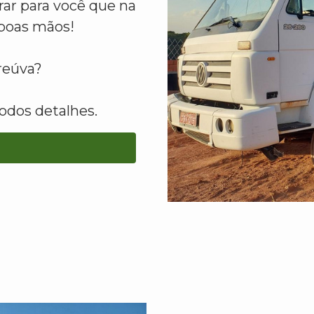
ar para você que na
boas mãos!
reúva?
odos detalhes.