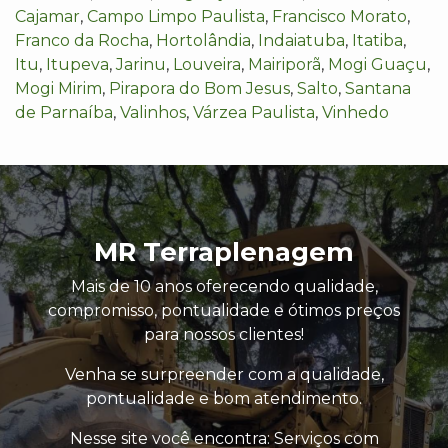
Cajamar
,
Campo Limpo Paulista
,
Francisco Morato
,
Franco da Rocha
,
Hortolândia
,
Indaiatuba
,
Itatiba
,
Itu
,
Itupeva
,
Jarinu
,
Louveira
,
Mairiporã
,
Mogi Guaçu
,
Mogi Mirim
,
Pirapora do Bom Jesus
,
Salto
,
Santana
de Parnaíba
,
Valinhos
,
Várzea Paulista
,
Vinhedo
MR Terraplenagem
Mais de 10 anos oferecendo qualidade,
compromisso, pontualidade e ótimos preços
para nossos clientes!
Venha se surpreender com a qualidade,
pontualidade e bom atendimento.
Nesse site você encontra: Serviços com