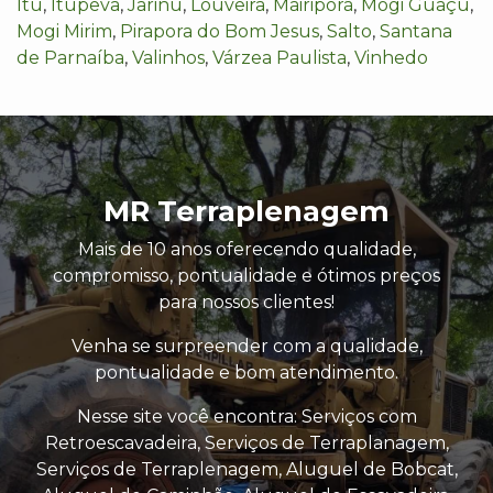
Itu
,
Itupeva
,
Jarinu
,
Louveira
,
Mairiporã
,
Mogi Guaçu
,
Mogi Mirim
,
Pirapora do Bom Jesus
,
Salto
,
Santana
de Parnaíba
,
Valinhos
,
Várzea Paulista
,
Vinhedo
MR Terraplenagem
Mais de 10 anos oferecendo qualidade,
compromisso, pontualidade e ótimos preços
para nossos clientes!
Venha se surpreender com a qualidade,
pontualidade e bom atendimento.
Nesse site você encontra: Serviços com
Retroescavadeira, Serviços de Terraplanagem,
Serviços de Terraplenagem, Aluguel de Bobcat,