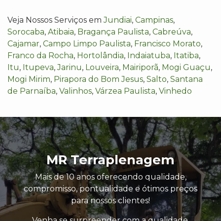
Veja Nossos Serviços em
Jundiai
,
Campinas
,
Sorocaba
,
Atibaia
,
Bragança Paulista
,
Cabreúva
,
Cajamar
,
Campo Limpo Paulista
,
Francisco Morato
,
Franco da Rocha
,
Hortolândia
,
Indaiatuba
,
Itatiba
,
Itu
,
Itupeva
,
Jarinu
,
Louveira
,
Mairiporã
,
Mogi Guaçu
,
Mogi Mirim
,
Pirapora do Bom Jesus
,
Salto
,
Santana
de Parnaíba
,
Valinhos
,
Várzea Paulista
,
Vinhedo
MR Terraplenagem
Mais de 10 anos oferecendo qualidade,
compromisso, pontualidade e ótimos preços
para nossos clientes!
Venha se surpreender com a qualidade,