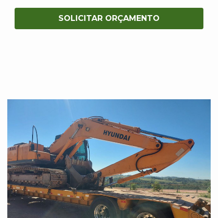
SOLICITAR ORÇAMENTO