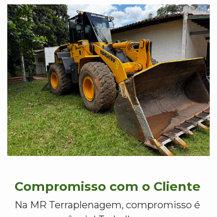
Compromisso com o Cliente
Na MR Terraplenagem, compromisso é