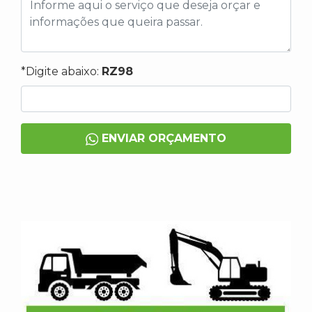
*Digite abaixo:
RZ98
ENVIAR ORÇAMENTO