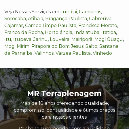
Veja Nossos Serviços em
Jundiai
,
Campinas
,
Sorocaba
,
Atibaia
,
Bragança Paulista
,
Cabreúva
,
Cajamar
,
Campo Limpo Paulista
,
Francisco Morato
,
Franco da Rocha
,
Hortolândia
,
Indaiatuba
,
Itatiba
,
Itu
,
Itupeva
,
Jarinu
,
Louveira
,
Mairiporã
,
Mogi Guaçu
,
Mogi Mirim
,
Pirapora do Bom Jesus
,
Salto
,
Santana
de Parnaíba
,
Valinhos
,
Várzea Paulista
,
Vinhedo
MR Terraplenagem
Mais de 10 anos oferecendo qualidade,
compromisso, pontualidade e ótimos preços
para nossos clientes!
Venha se surpreender com a qualidade,