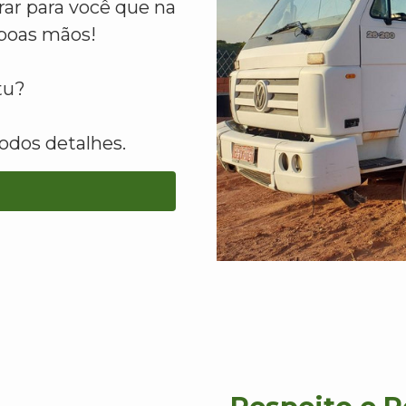
ar para você que na
boas mãos!
tu?
odos detalhes.