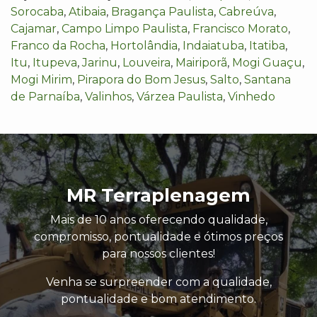
Sorocaba
,
Atibaia
,
Bragança Paulista
,
Cabreúva
,
Cajamar
,
Campo Limpo Paulista
,
Francisco Morato
,
Franco da Rocha
,
Hortolândia
,
Indaiatuba
,
Itatiba
,
Itu
,
Itupeva
,
Jarinu
,
Louveira
,
Mairiporã
,
Mogi Guaçu
,
Mogi Mirim
,
Pirapora do Bom Jesus
,
Salto
,
Santana
de Parnaíba
,
Valinhos
,
Várzea Paulista
,
Vinhedo
MR Terraplenagem
Mais de 10 anos oferecendo qualidade,
compromisso, pontualidade e ótimos preços
para nossos clientes!
Venha se surpreender com a qualidade,
pontualidade e bom atendimento.