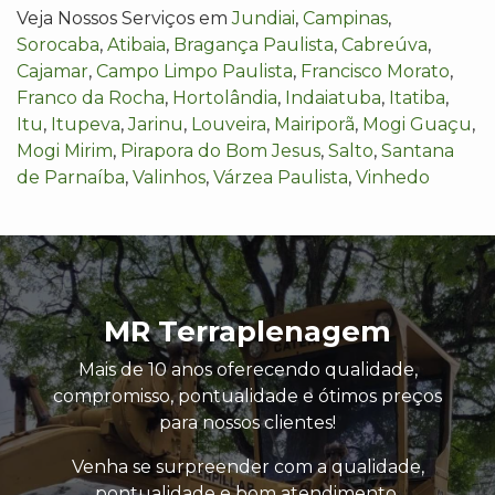
Veja Nossos Serviços em
Jundiai
,
Campinas
,
Sorocaba
,
Atibaia
,
Bragança Paulista
,
Cabreúva
,
Cajamar
,
Campo Limpo Paulista
,
Francisco Morato
,
Franco da Rocha
,
Hortolândia
,
Indaiatuba
,
Itatiba
,
Itu
,
Itupeva
,
Jarinu
,
Louveira
,
Mairiporã
,
Mogi Guaçu
,
Mogi Mirim
,
Pirapora do Bom Jesus
,
Salto
,
Santana
de Parnaíba
,
Valinhos
,
Várzea Paulista
,
Vinhedo
MR Terraplenagem
Mais de 10 anos oferecendo qualidade,
compromisso, pontualidade e ótimos preços
para nossos clientes!
Venha se surpreender com a qualidade,
pontualidade e bom atendimento.