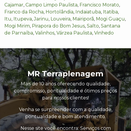
Cajamar
,
Campo Limpo Paulista
,
Francisco Morato
,
Franco da Rocha
,
Hortolândia
,
Indaiatuba
,
Itatiba
,
Itu
,
Itupeva
,
Jarinu
,
Louveira
,
Mairiporã
,
Mogi Guaçu
,
Mogi Mirim
,
Pirapora do Bom Jesus
,
Salto
,
Santana
de Parnaíba
,
Valinhos
,
Várzea Paulista
,
Vinhedo
MR Terraplenagem
Mais de 10 anos oferecendo qualidade,
compromisso, pontualidade e ótimos preços
para nossos clientes!
Venha se surpreender com a qualidade,
pontualidade e bom atendimento.
Nesse site você encontra: Serviços com