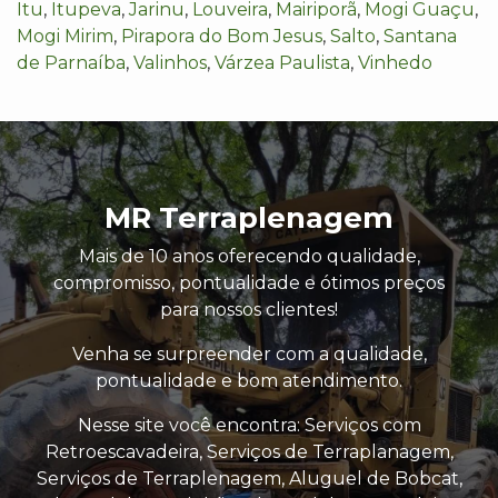
Itu
,
Itupeva
,
Jarinu
,
Louveira
,
Mairiporã
,
Mogi Guaçu
,
Mogi Mirim
,
Pirapora do Bom Jesus
,
Salto
,
Santana
de Parnaíba
,
Valinhos
,
Várzea Paulista
,
Vinhedo
MR Terraplenagem
Mais de 10 anos oferecendo qualidade,
compromisso, pontualidade e ótimos preços
para nossos clientes!
Venha se surpreender com a qualidade,
pontualidade e bom atendimento.
Nesse site você encontra: Serviços com
Retroescavadeira, Serviços de Terraplanagem,
Serviços de Terraplenagem, Aluguel de Bobcat,