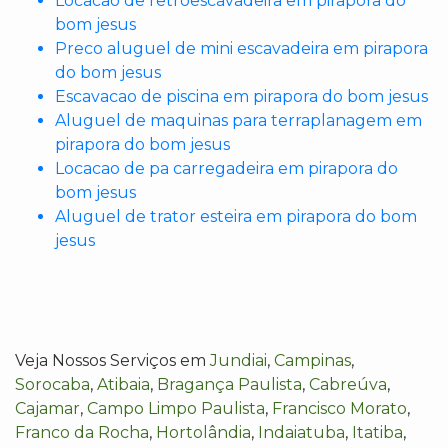
Locacao de retroescavadeira em pirapora do
bom jesus
Preco aluguel de mini escavadeira em pirapora
do bom jesus
Escavacao de piscina em pirapora do bom jesus
Aluguel de maquinas para terraplanagem em
pirapora do bom jesus
Locacao de pa carregadeira em pirapora do
bom jesus
Aluguel de trator esteira em pirapora do bom
jesus
Veja Nossos Serviços em
Jundiai
,
Campinas
,
Sorocaba
,
Atibaia
,
Bragança Paulista
,
Cabreúva
,
Cajamar
,
Campo Limpo Paulista
,
Francisco Morato
,
Franco da Rocha
,
Hortolândia
,
Indaiatuba
,
Itatiba
,